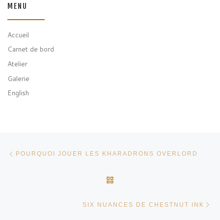
MENU
Accueil
Carnet de bord
Atelier
Galerie
English
Parcourir les articles
Article précédent
POURQUOI JOUER LES KHARADRONS OVERLORD
RETOUR À LA LISTE DES
Ar
SIX NUANCES DE CHESTNUT INK