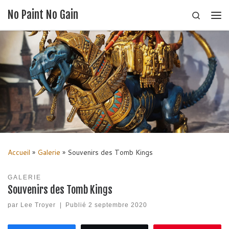
No Paint No Gain
Search
Passer au contenu
Me
Accueil
»
Galerie
»
Souvenirs des Tomb Kings
GALERIE
Souvenirs des Tomb Kings
par
Lee Troyer
|
Publié
2 septembre 2020